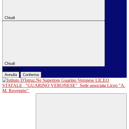
Chiudi
Chiudi
Conferma
Annulla
Conferma
LICEO
STATALE
"GUARINO VERONESE"
Sede associata Liceo "A.
M. Roveggio"