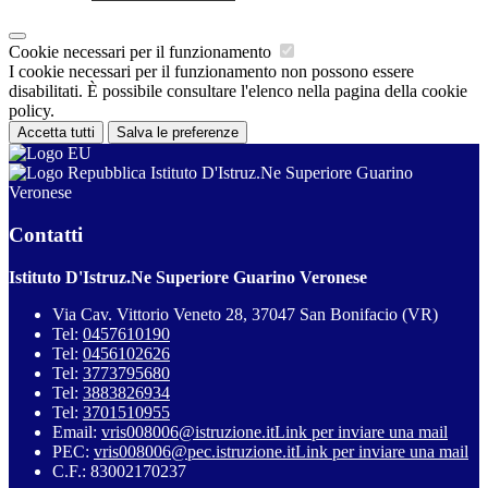
Cookie necessari per il funzionamento
I cookie necessari per il funzionamento non possono essere
disabilitati. È possibile consultare l'elenco nella pagina della cookie
policy.
Accetta tutti
Salva le preferenze
Istituto D'Istruz.Ne Superiore Guarino
Veronese
Contatti
Istituto D'Istruz.Ne Superiore Guarino Veronese
Via Cav. Vittorio Veneto 28, 37047 San Bonifacio (VR)
Tel:
0457610190
Tel:
0456102626
Tel:
3773795680
Tel:
3883826934
Tel:
3701510955
Email:
vris008006@istruzione.it
Link per inviare una mail
PEC:
vris008006@pec.istruzione.it
Link per inviare una mail
C.F.: 83002170237