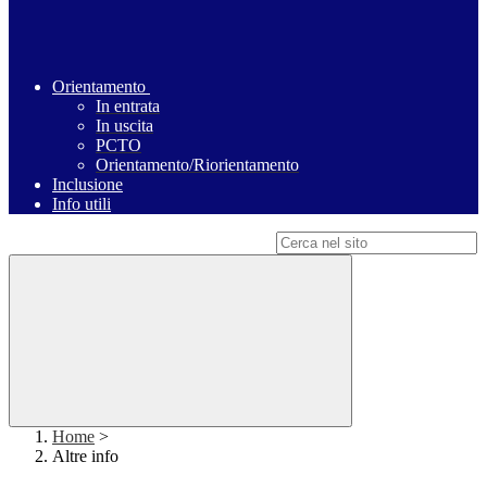
Orientamento
In entrata
In uscita
PCTO
Orientamento/Riorientamento
Inclusione
Info utili
Campo di ricerca per le pagine del sito
Home
>
Altre info