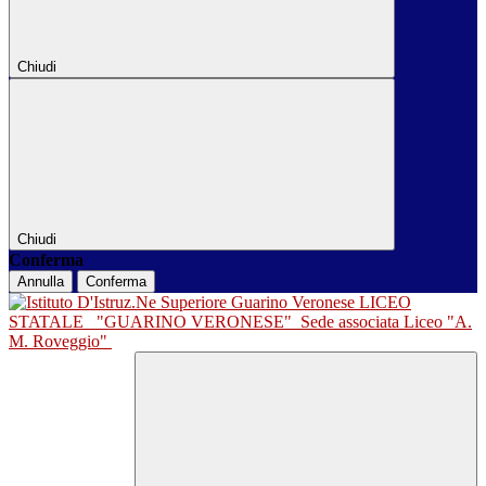
Chiudi
Chiudi
Conferma
Annulla
Conferma
LICEO
STATALE
"GUARINO VERONESE"
Sede associata Liceo "A.
M. Roveggio"