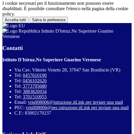
I cookie necessari per il funzionamento non possono essere
disabilitati. È possibile consultare l'elenco nella pagina della cookie
policy.
Accetta tutti
Salva le preferenze
Istituto D'Istruz.Ne Superiore Guarino
Veronese
Contatti
Istituto D'Istruz.Ne Superiore Guarino Veronese
Via Cav. Vittorio Veneto 28, 37047 San Bonifacio (VR)
Tel:
0457610190
Tel:
0456102626
Tel:
3773795680
Tel:
3883826934
Tel:
3701510955
Email:
vris008006@istruzione.it
Link per inviare una mail
PEC:
vris008006@pec.istruzione.it
Link per inviare una mail
C.F.: 83002170237