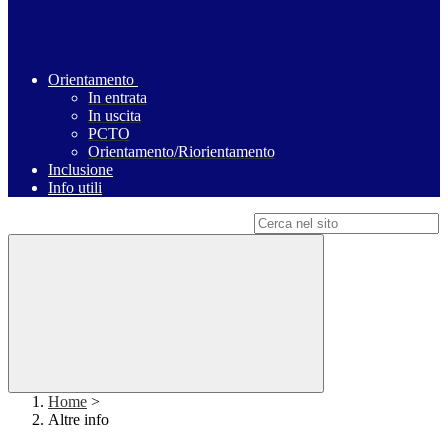
Orientamento
In entrata
In uscita
PCTO
Orientamento/Riorientamento
Inclusione
Info utili
Campo di ricerca per le pagine del sito
Home
>
Altre info