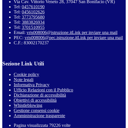
Via Cav. Vittorio Veneto 28, 37047 San Bonifacio (VR)
Tel:
0457610190
Tel:
0456102626
Tel:
3773795680
Tel:
3883826934
Tel:
3701510955
Email:
vris008006@istruzione.it
Link per inviare una mail
PEC:
vris008006@pec.istruzione.it
Link per inviare una mail
C.F.: 83002170237
Sezione Link Utili
Cookie policy
Note legali
Informativa Privacy
Ufficio Relazioni con il Pubblico
Dichiarazione di accessibilità
Obiettivi di accessibilità
Whistleblowing
Gestione consensi cookie
Amministrazione trasparente
Pagina visualizzata
79226
volte