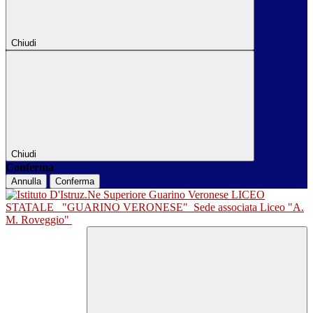
Chiudi
Chiudi
Conferma
Annulla
Conferma
LICEO
STATALE
"GUARINO VERONESE"
Sede associata Liceo "A.
M. Roveggio"