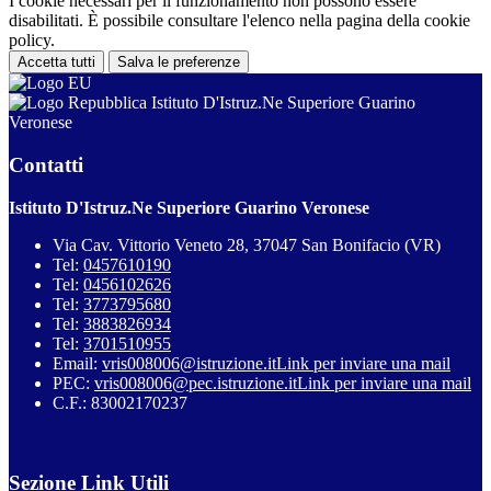
I cookie necessari per il funzionamento non possono essere
disabilitati. È possibile consultare l'elenco nella pagina della cookie
policy.
Accetta tutti
Salva le preferenze
Istituto D'Istruz.Ne Superiore Guarino
Veronese
Contatti
Istituto D'Istruz.Ne Superiore Guarino Veronese
Via Cav. Vittorio Veneto 28, 37047 San Bonifacio (VR)
Tel:
0457610190
Tel:
0456102626
Tel:
3773795680
Tel:
3883826934
Tel:
3701510955
Email:
vris008006@istruzione.it
Link per inviare una mail
PEC:
vris008006@pec.istruzione.it
Link per inviare una mail
C.F.: 83002170237
Sezione Link Utili