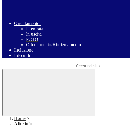
Orientamento
In entrata
In uscita
PCTO
Orientamento/Riorientamento
Inclusione
Info utili
Campo di ricerca per le pagine del sito
Home
>
Altre info