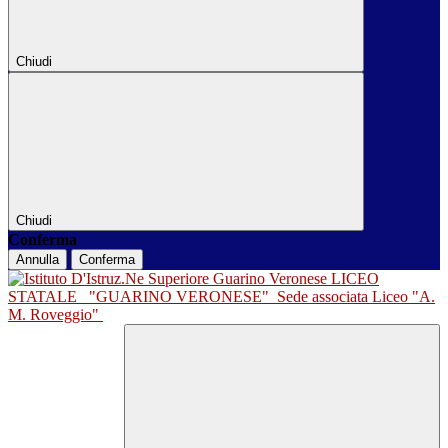
Chiudi
Chiudi
Conferma
Annulla
Conferma
LICEO
STATALE
"GUARINO VERONESE"
Sede associata Liceo "A.
M. Roveggio"