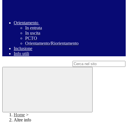
Orientamento
In entrata
In uscita
PCTO
Orientamento/Riorientamento
Inclusione
Info utili
Campo di ricerca per le pagine del sito
Home
>
Altre info