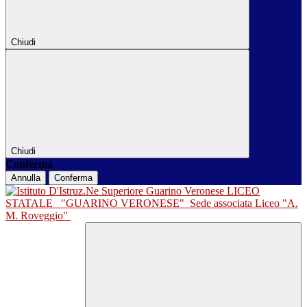
Chiudi
Chiudi
Conferma
Annulla
Conferma
LICEO
STATALE
"GUARINO VERONESE"
Sede associata Liceo "A.
M. Roveggio"