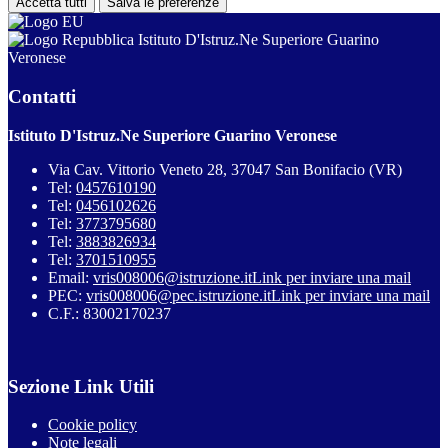
Accetta tutti
Salva le preferenze
Istituto D'Istruz.Ne Superiore Guarino
Veronese
Contatti
Istituto D'Istruz.Ne Superiore Guarino Veronese
Via Cav. Vittorio Veneto 28, 37047 San Bonifacio (VR)
Tel:
0457610190
Tel:
0456102626
Tel:
3773795680
Tel:
3883826934
Tel:
3701510955
Email:
vris008006@istruzione.it
Link per inviare una mail
PEC:
vris008006@pec.istruzione.it
Link per inviare una mail
C.F.: 83002170237
Sezione Link Utili
Cookie policy
Note legali