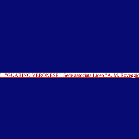
LE
"GUARINO VERONESE"
Sede associata Liceo "A. M. Roveggi