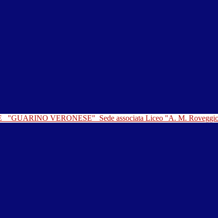
LE
"GUARINO VERONESE"
Sede associata Liceo "A. M. Roveggi