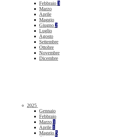
Febbraio
3
Marzo
Aprile
Maggio
Giugno
2
Luglio
Agosto
Settembre
Ottobre
Novembre
Dicembre
2025
Gennaio
Febbraio
Marzo
1
Aprile
1
Maggio
5