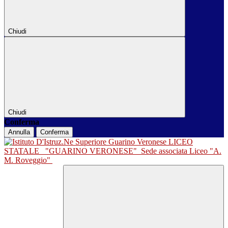
Chiudi
Chiudi
Conferma
Annulla
Conferma
LICEO
STATALE
"GUARINO VERONESE"
Sede associata Liceo "A.
M. Roveggio"