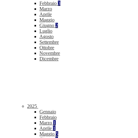
Febbraio
3
Marzo
Aprile
Maggio
Giugno
2
Luglio
Agosto
Settembre
Ottobre
Novembre
Dicembre
2025
Gennaio
Febbraio
Marzo
1
Aprile
1
Maggio
5