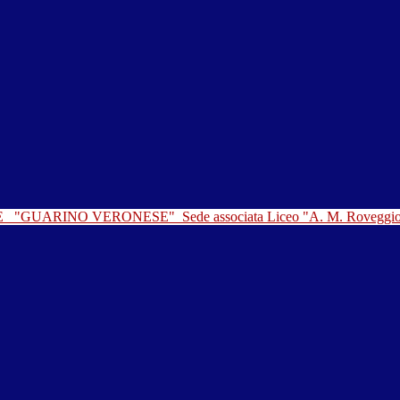
LE
"GUARINO VERONESE"
Sede associata Liceo "A. M. Roveggi