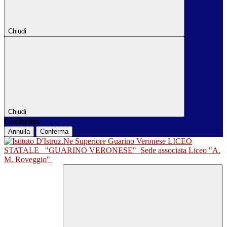
Chiudi
Chiudi
Conferma
Annulla
Conferma
LICEO
STATALE
"GUARINO VERONESE"
Sede associata Liceo "A.
M. Roveggio"