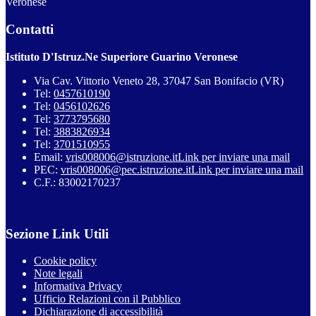
Veronese
Contatti
Istituto D'Istruz.Ne Superiore Guarino Veronese
Via Cav. Vittorio Veneto 28, 37047 San Bonifacio (VR)
Tel:
0457610190
Tel:
0456102626
Tel:
3773795680
Tel:
3883826934
Tel:
3701510955
Email:
vris008006@istruzione.it
Link per inviare una mail
PEC:
vris008006@pec.istruzione.it
Link per inviare una mail
C.F.: 83002170237
Sezione Link Utili
Cookie policy
Note legali
Informativa Privacy
Ufficio Relazioni con il Pubblico
Dichiarazione di accessibilità