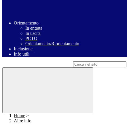
Orientamento
In entrata
In uscita
PCTO
Orientamento/Riorientamento
Inclusione
Info utili
Campo di ricerca per le pagine del sito
Home
>
Altre info