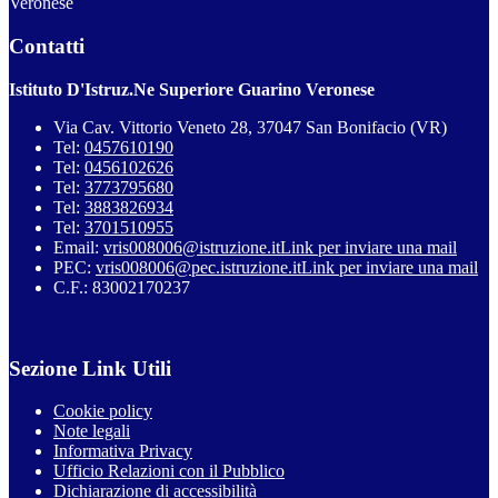
Veronese
Contatti
Istituto D'Istruz.Ne Superiore Guarino Veronese
Via Cav. Vittorio Veneto 28, 37047 San Bonifacio (VR)
Tel:
0457610190
Tel:
0456102626
Tel:
3773795680
Tel:
3883826934
Tel:
3701510955
Email:
vris008006@istruzione.it
Link per inviare una mail
PEC:
vris008006@pec.istruzione.it
Link per inviare una mail
C.F.: 83002170237
Sezione Link Utili
Cookie policy
Note legali
Informativa Privacy
Ufficio Relazioni con il Pubblico
Dichiarazione di accessibilità