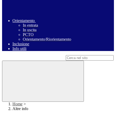
Orientamento
In entrata
In uscita
PCTO
Orientamento/Riorientamento
Inclusione
Info utili
Campo di ricerca per le pagine del sito
Home
>
Altre info