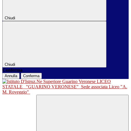
Chiudi
Chiudi
Conferma
Annulla
Conferma
LICEO
STATALE
"GUARINO VERONESE"
Sede associata Liceo "A.
M. Roveggio"