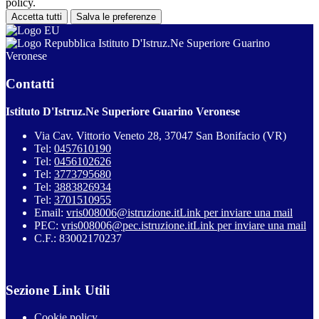
policy.
Accetta tutti
Salva le preferenze
Istituto D'Istruz.Ne Superiore Guarino
Veronese
Contatti
Istituto D'Istruz.Ne Superiore Guarino Veronese
Via Cav. Vittorio Veneto 28, 37047 San Bonifacio (VR)
Tel:
0457610190
Tel:
0456102626
Tel:
3773795680
Tel:
3883826934
Tel:
3701510955
Email:
vris008006@istruzione.it
Link per inviare una mail
PEC:
vris008006@pec.istruzione.it
Link per inviare una mail
C.F.: 83002170237
Sezione Link Utili
Cookie policy