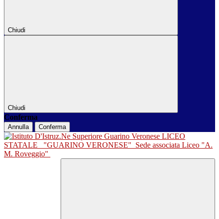
Chiudi
Chiudi
Conferma
Annulla
Conferma
LICEO
STATALE
"GUARINO VERONESE"
Sede associata Liceo "A.
M. Roveggio"