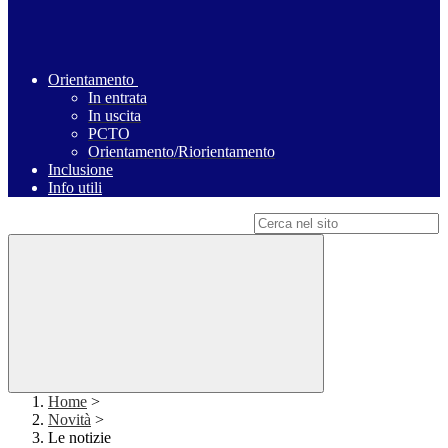
Orientamento
In entrata
In uscita
PCTO
Orientamento/Riorientamento
Inclusione
Info utili
Campo di ricerca per le pagine del sito
Home
>
Novità
>
Le notizie