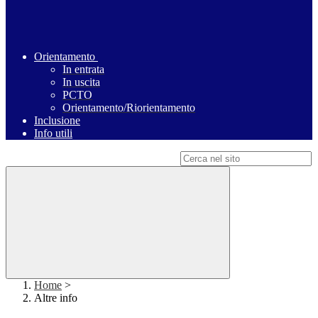
Orientamento
In entrata
In uscita
PCTO
Orientamento/Riorientamento
Inclusione
Info utili
Campo di ricerca per le pagine del sito
Home
>
Altre info