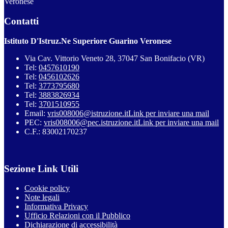
Veronese
Contatti
Istituto D'Istruz.Ne Superiore Guarino Veronese
Via Cav. Vittorio Veneto 28, 37047 San Bonifacio (VR)
Tel:
0457610190
Tel:
0456102626
Tel:
3773795680
Tel:
3883826934
Tel:
3701510955
Email:
vris008006@istruzione.it
Link per inviare una mail
PEC:
vris008006@pec.istruzione.it
Link per inviare una mail
C.F.: 83002170237
Sezione Link Utili
Cookie policy
Note legali
Informativa Privacy
Ufficio Relazioni con il Pubblico
Dichiarazione di accessibilità