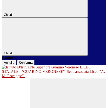
Chiudi
Chiudi
Conferma
Annulla
Conferma
LICEO
STATALE
"GUARINO VERONESE"
Sede associata Liceo "A.
M. Roveggio"