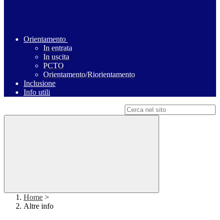
Orientamento
In entrata
In uscita
PCTO
Orientamento/Riorientamento
Inclusione
Info utili
Campo di ricerca per le pagine del sito
Home
>
Altre info