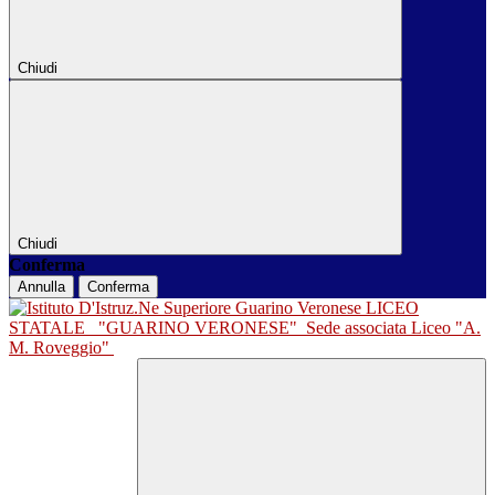
Chiudi
Chiudi
Conferma
Annulla
Conferma
LICEO
STATALE
"GUARINO VERONESE"
Sede associata Liceo "A.
M. Roveggio"