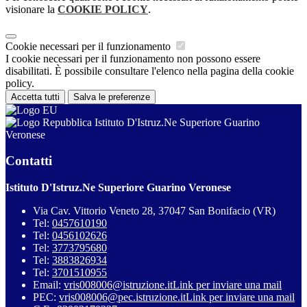
visionare la
COOKIE POLICY
.
Cookie necessari per il funzionamento
I cookie necessari per il funzionamento non possono essere
disabilitati. È possibile consultare l'elenco nella pagina della cookie
policy.
Accetta tutti
Salva le preferenze
Istituto D'Istruz.Ne Superiore Guarino
Veronese
Contatti
Istituto D'Istruz.Ne Superiore Guarino Veronese
Via Cav. Vittorio Veneto 28, 37047 San Bonifacio (VR)
Tel:
0457610190
Tel:
0456102626
Tel:
3773795680
Tel:
3883826934
Tel:
3701510955
Email:
vris008006@istruzione.it
Link per inviare una mail
PEC:
vris008006@pec.istruzione.it
Link per inviare una mail