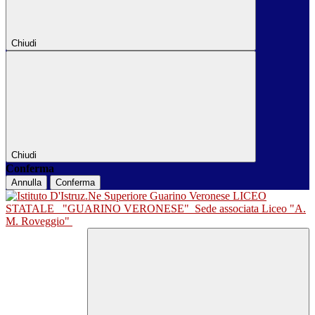
Chiudi
Chiudi
Conferma
Annulla
Conferma
LICEO
STATALE
"GUARINO VERONESE"
Sede associata Liceo "A.
M. Roveggio"