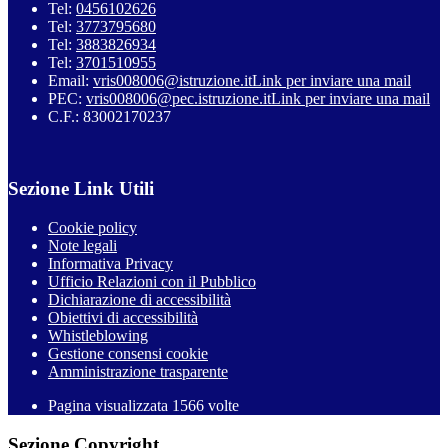
Tel:
0456102626
Tel:
3773795680
Tel:
3883826934
Tel:
3701510955
Email:
vris008006@istruzione.it
Link per inviare una mail
PEC:
vris008006@pec.istruzione.it
Link per inviare una mail
C.F.: 83002170237
Sezione Link Utili
Cookie policy
Note legali
Informativa Privacy
Ufficio Relazioni con il Pubblico
Dichiarazione di accessibilità
Obiettivi di accessibilità
Whistleblowing
Gestione consensi cookie
Amministrazione trasparente
Pagina visualizzata
1566
volte
Sezione Copyright