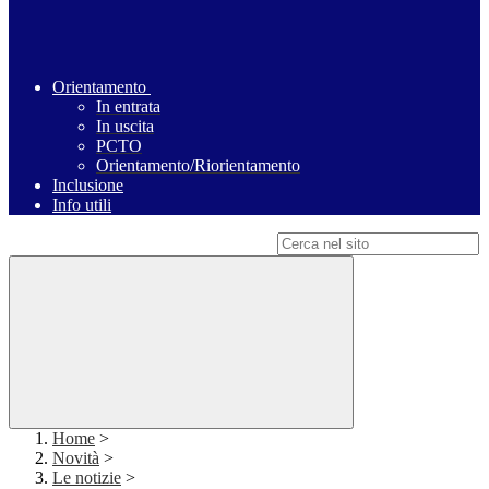
Orientamento
In entrata
In uscita
PCTO
Orientamento/Riorientamento
Inclusione
Info utili
Campo di ricerca per le pagine del sito
Home
>
Novità
>
Le notizie
>