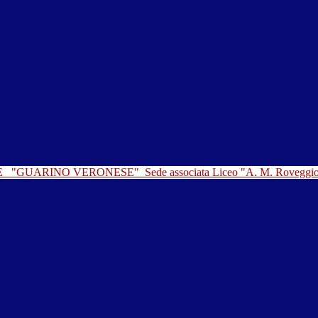
LE
"GUARINO VERONESE"
Sede associata Liceo "A. M. Roveggi