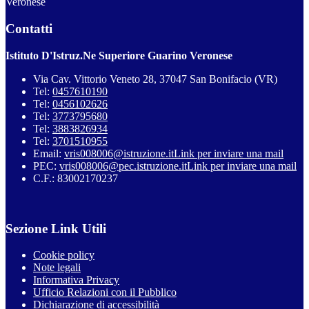
Veronese
Contatti
Istituto D'Istruz.Ne Superiore Guarino Veronese
Via Cav. Vittorio Veneto 28, 37047 San Bonifacio (VR)
Tel:
0457610190
Tel:
0456102626
Tel:
3773795680
Tel:
3883826934
Tel:
3701510955
Email:
vris008006@istruzione.it
Link per inviare una mail
PEC:
vris008006@pec.istruzione.it
Link per inviare una mail
C.F.: 83002170237
Sezione Link Utili
Cookie policy
Note legali
Informativa Privacy
Ufficio Relazioni con il Pubblico
Dichiarazione di accessibilità