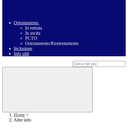
Orientamento
In entrata
In uscita
PCTO
Orientamento/Riorientamento
Inclusione
Info utili
Campo di ricerca per le pagine del sito
Home
>
Altre info