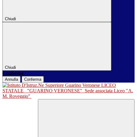
Chiudi
Chiudi
Conferma
Annulla
Conferma
LICEO
STATALE
"GUARINO VERONESE"
Sede associata Liceo "A.
M. Roveggio"