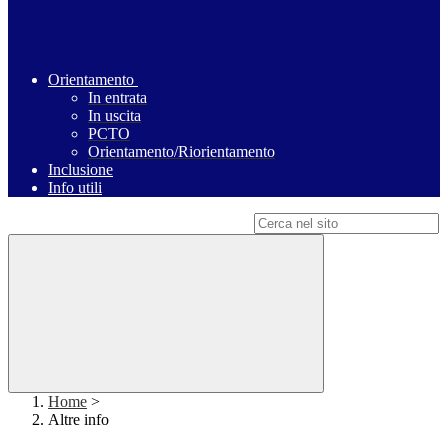
Orientamento
In entrata
In uscita
PCTO
Orientamento/Riorientamento
Inclusione
Info utili
Campo di ricerca per le pagine del sito
Home
>
Altre info