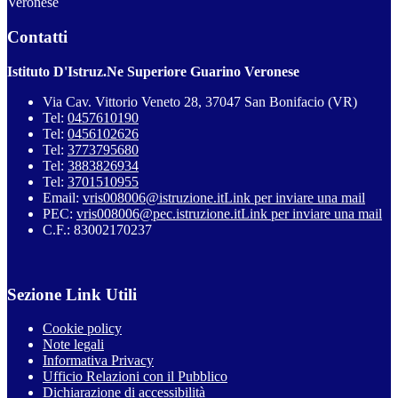
Veronese
Contatti
Istituto D'Istruz.Ne Superiore Guarino Veronese
Via Cav. Vittorio Veneto 28, 37047 San Bonifacio (VR)
Tel:
0457610190
Tel:
0456102626
Tel:
3773795680
Tel:
3883826934
Tel:
3701510955
Email:
vris008006@istruzione.it
Link per inviare una mail
PEC:
vris008006@pec.istruzione.it
Link per inviare una mail
C.F.: 83002170237
Sezione Link Utili
Cookie policy
Note legali
Informativa Privacy
Ufficio Relazioni con il Pubblico
Dichiarazione di accessibilità