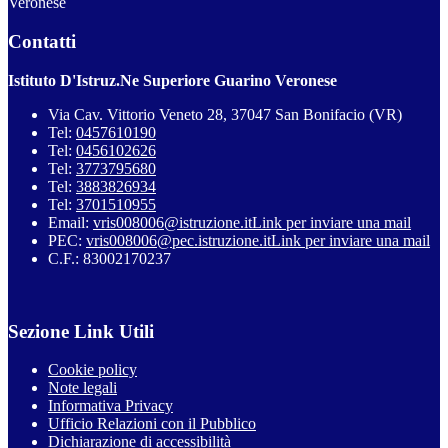
Veronese
Contatti
Istituto D'Istruz.Ne Superiore Guarino Veronese
Via Cav. Vittorio Veneto 28, 37047 San Bonifacio (VR)
Tel:
0457610190
Tel:
0456102626
Tel:
3773795680
Tel:
3883826934
Tel:
3701510955
Email:
vris008006@istruzione.it
Link per inviare una mail
PEC:
vris008006@pec.istruzione.it
Link per inviare una mail
C.F.: 83002170237
Sezione Link Utili
Cookie policy
Note legali
Informativa Privacy
Ufficio Relazioni con il Pubblico
Dichiarazione di accessibilità