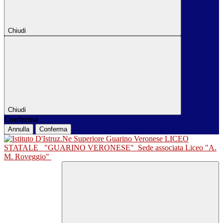
Chiudi
Chiudi
Conferma
Annulla
Conferma
LICEO
STATALE
"GUARINO VERONESE"
Sede associata Liceo "A.
M. Roveggio"