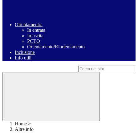
Orientamento
In entrata
In uscita
PCTO
Orientamento/Riorientamento
Inclusione
Info utili
Campo di ricerca per le pagine del sito
Home
>
Altre info