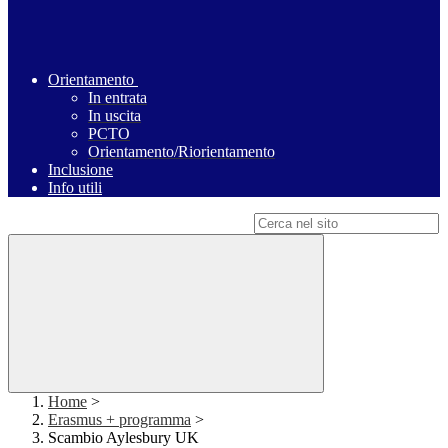
Orientamento
In entrata
In uscita
PCTO
Orientamento/Riorientamento
Inclusione
Info utili
Campo di ricerca per le pagine del sito
Home
>
Erasmus + programma
>
Scambio Aylesbury UK