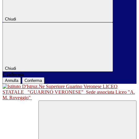
Chiudi
Chiudi
Conferma
Annulla
Conferma
LICEO
STATALE
"GUARINO VERONESE"
Sede associata Liceo "A.
M. Roveggio"