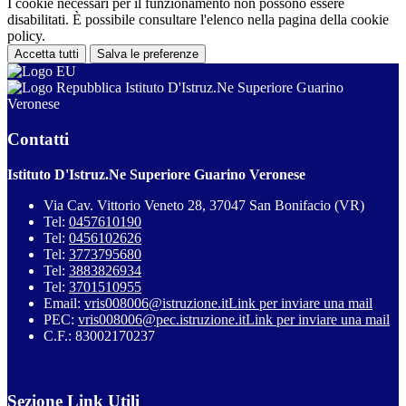
I cookie necessari per il funzionamento non possono essere
disabilitati. È possibile consultare l'elenco nella pagina della cookie
policy.
Accetta tutti
Salva le preferenze
Istituto D'Istruz.Ne Superiore Guarino
Veronese
Contatti
Istituto D'Istruz.Ne Superiore Guarino Veronese
Via Cav. Vittorio Veneto 28, 37047 San Bonifacio (VR)
Tel:
0457610190
Tel:
0456102626
Tel:
3773795680
Tel:
3883826934
Tel:
3701510955
Email:
vris008006@istruzione.it
Link per inviare una mail
PEC:
vris008006@pec.istruzione.it
Link per inviare una mail
C.F.: 83002170237
Sezione Link Utili