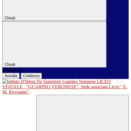
Chiudi
Chiudi
Conferma
Annulla
Conferma
LICEO
STATALE
"GUARINO VERONESE"
Sede associata Liceo "A.
M. Roveggio"