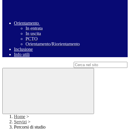
Orientamento
In entrata
In uscita
PCTO
Orientamento/Riorientamento
Inclusione
Info utili
Campo di ricerca per le pagine del sito
Home
>
Servizi
>
Percorsi di studio