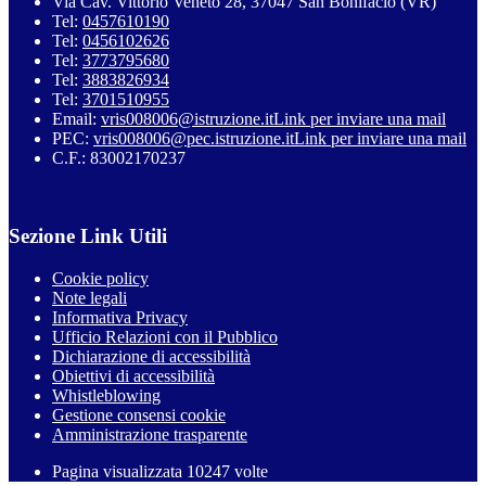
Via Cav. Vittorio Veneto 28, 37047 San Bonifacio (VR)
Tel:
0457610190
Tel:
0456102626
Tel:
3773795680
Tel:
3883826934
Tel:
3701510955
Email:
vris008006@istruzione.it
Link per inviare una mail
PEC:
vris008006@pec.istruzione.it
Link per inviare una mail
C.F.: 83002170237
Sezione Link Utili
Cookie policy
Note legali
Informativa Privacy
Ufficio Relazioni con il Pubblico
Dichiarazione di accessibilità
Obiettivi di accessibilità
Whistleblowing
Gestione consensi cookie
Amministrazione trasparente
Pagina visualizzata
10247
volte