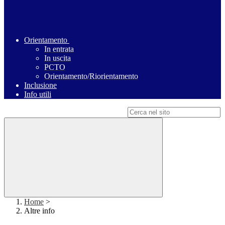
Orientamento
In entrata
In uscita
PCTO
Orientamento/Riorientamento
Inclusione
Info utili
Campo di ricerca per le pagine del sito
Home
>
Altre info