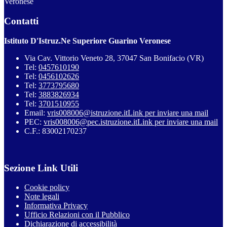
Veronese
Contatti
Istituto D'Istruz.Ne Superiore Guarino Veronese
Via Cav. Vittorio Veneto 28, 37047 San Bonifacio (VR)
Tel:
0457610190
Tel:
0456102626
Tel:
3773795680
Tel:
3883826934
Tel:
3701510955
Email:
vris008006@istruzione.it
Link per inviare una mail
PEC:
vris008006@pec.istruzione.it
Link per inviare una mail
C.F.: 83002170237
Sezione Link Utili
Cookie policy
Note legali
Informativa Privacy
Ufficio Relazioni con il Pubblico
Dichiarazione di accessibilità