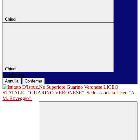
Chiudi
Chiudi
Conferma
Annulla
Conferma
LICEO
STATALE
"GUARINO VERONESE"
Sede associata Liceo "A.
M. Roveggio"