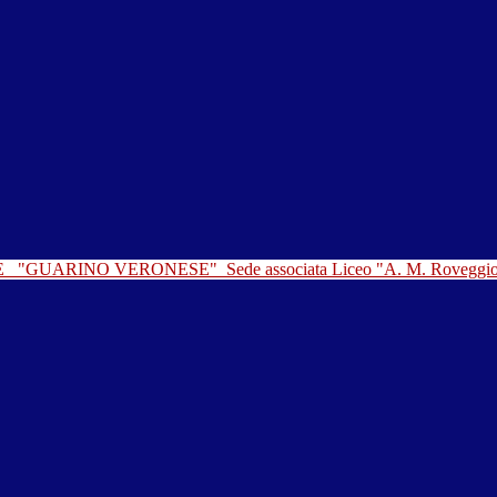
LE
"GUARINO VERONESE"
Sede associata Liceo "A. M. Roveggi