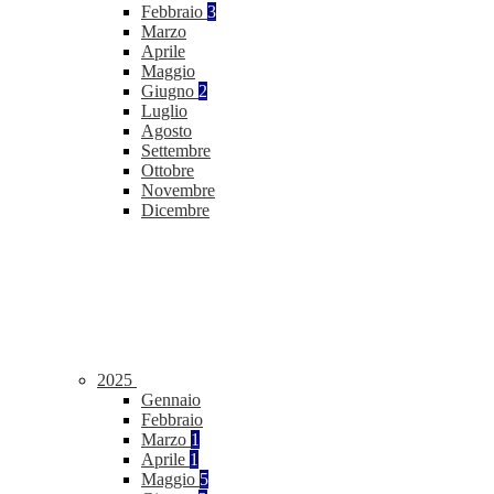
Febbraio
3
Marzo
Aprile
Maggio
Giugno
2
Luglio
Agosto
Settembre
Ottobre
Novembre
Dicembre
2025
Gennaio
Febbraio
Marzo
1
Aprile
1
Maggio
5