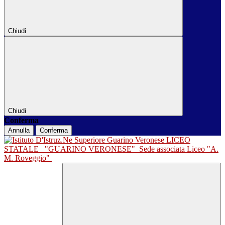
Chiudi
Chiudi
Conferma
Annulla
Conferma
LICEO
STATALE
"GUARINO VERONESE"
Sede associata Liceo "A.
M. Roveggio"