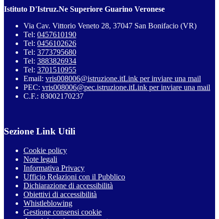
Istituto D'Istruz.Ne Superiore Guarino Veronese
Via Cav. Vittorio Veneto 28, 37047 San Bonifacio (VR)
Tel:
0457610190
Tel:
0456102626
Tel:
3773795680
Tel:
3883826934
Tel:
3701510955
Email:
vris008006@istruzione.it
Link per inviare una mail
PEC:
vris008006@pec.istruzione.it
Link per inviare una mail
C.F.: 83002170237
Sezione Link Utili
Cookie policy
Note legali
Informativa Privacy
Ufficio Relazioni con il Pubblico
Dichiarazione di accessibilità
Obiettivi di accessibilità
Whistleblowing
Gestione consensi cookie