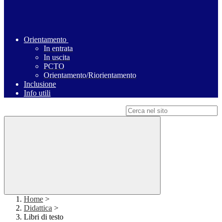
Orientamento
In entrata
In uscita
PCTO
Orientamento/Riorientamento
Inclusione
Info utili
Campo di ricerca per le pagine del sito
Home
>
Didattica
>
Libri di testo