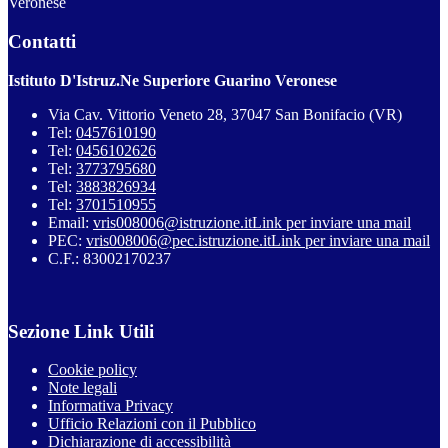
Veronese
Contatti
Istituto D'Istruz.Ne Superiore Guarino Veronese
Via Cav. Vittorio Veneto 28, 37047 San Bonifacio (VR)
Tel:
0457610190
Tel:
0456102626
Tel:
3773795680
Tel:
3883826934
Tel:
3701510955
Email:
vris008006@istruzione.it
Link per inviare una mail
PEC:
vris008006@pec.istruzione.it
Link per inviare una mail
C.F.: 83002170237
Sezione Link Utili
Cookie policy
Note legali
Informativa Privacy
Ufficio Relazioni con il Pubblico
Dichiarazione di accessibilità