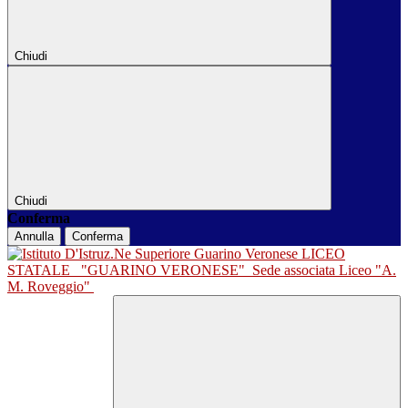
Chiudi
Chiudi
Conferma
Annulla
Conferma
LICEO
STATALE
"GUARINO VERONESE"
Sede associata Liceo "A.
M. Roveggio"