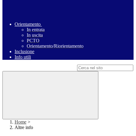
Orientamento
In entrata
In uscita
PCTO
Orientamento/Riorientamento
Inclusione
Info utili
Campo di ricerca per le pagine del sito
Home
>
Altre info