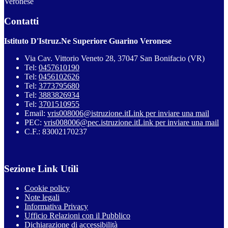
Veronese
Contatti
Istituto D'Istruz.Ne Superiore Guarino Veronese
Via Cav. Vittorio Veneto 28, 37047 San Bonifacio (VR)
Tel:
0457610190
Tel:
0456102626
Tel:
3773795680
Tel:
3883826934
Tel:
3701510955
Email:
vris008006@istruzione.it
Link per inviare una mail
PEC:
vris008006@pec.istruzione.it
Link per inviare una mail
C.F.: 83002170237
Sezione Link Utili
Cookie policy
Note legali
Informativa Privacy
Ufficio Relazioni con il Pubblico
Dichiarazione di accessibilità