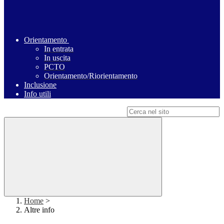
Orientamento
In entrata
In uscita
PCTO
Orientamento/Riorientamento
Inclusione
Info utili
Campo di ricerca per le pagine del sito
Home
>
Altre info