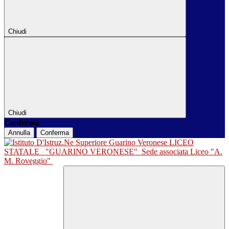
Chiudi
Chiudi
Conferma
Annulla
Conferma
LICEO
STATALE
"GUARINO VERONESE"
Sede associata Liceo "A.
M. Roveggio"