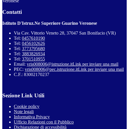
Veronese
Contatti
Istituto D'Istruz.Ne Superiore Guarino Veronese
Via Cav. Vittorio Veneto 28, 37047 San Bonifacio (VR)
Tel:
0457610190
Tel:
0456102626
Tel:
3773795680
Tel:
3883826934
Tel:
3701510955
Email:
vris008006@istruzione.it
Link per inviare una mail
PEC:
vris008006@pec.istruzione.it
Link per inviare una mail
C.F.: 83002170237
Sezione Link Utili
Cookie policy
Note legali
Informativa Privacy
Ufficio Relazioni con il Pubblico
Dichiarazione di accessibilità