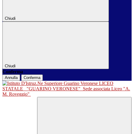
Chiudi
Chiudi
Conferma
Annulla
Conferma
LICEO
STATALE
"GUARINO VERONESE"
Sede associata Liceo "A.
M. Roveggio"