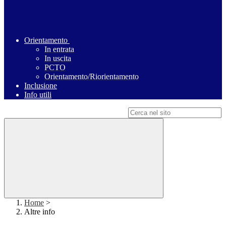
Orientamento
In entrata
In uscita
PCTO
Orientamento/Riorientamento
Inclusione
Info utili
Campo di ricerca per le pagine del sito
Home
>
Altre info