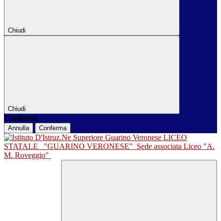
Chiudi
Chiudi
Conferma
Annulla
Conferma
LICEO
STATALE
"GUARINO VERONESE"
Sede associata Liceo "A.
M. Roveggio"