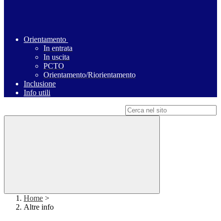
Orientamento
In entrata
In uscita
PCTO
Orientamento/Riorientamento
Inclusione
Info utili
Campo di ricerca per le pagine del sito
Home
>
Altre info