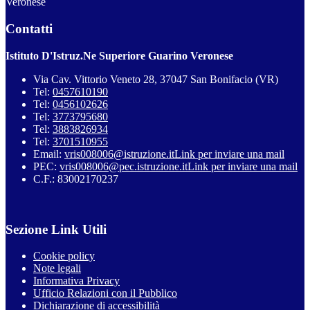
Veronese
Contatti
Istituto D'Istruz.Ne Superiore Guarino Veronese
Via Cav. Vittorio Veneto 28, 37047 San Bonifacio (VR)
Tel:
0457610190
Tel:
0456102626
Tel:
3773795680
Tel:
3883826934
Tel:
3701510955
Email:
vris008006@istruzione.it
Link per inviare una mail
PEC:
vris008006@pec.istruzione.it
Link per inviare una mail
C.F.: 83002170237
Sezione Link Utili
Cookie policy
Note legali
Informativa Privacy
Ufficio Relazioni con il Pubblico
Dichiarazione di accessibilità