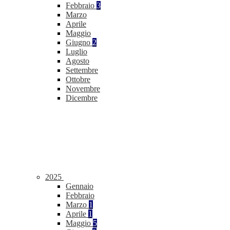
Febbraio
3
Marzo
Aprile
Maggio
Giugno
2
Luglio
Agosto
Settembre
Ottobre
Novembre
Dicembre
2025
Gennaio
Febbraio
Marzo
1
Aprile
1
Maggio
5