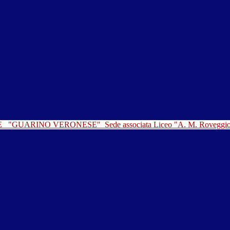
LE
"GUARINO VERONESE"
Sede associata Liceo "A. M. Roveggi