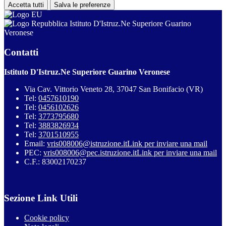
Accetta tutti
Salva le preferenze
Istituto D'Istruz.Ne Superiore Guarino
Veronese
Contatti
Istituto D'Istruz.Ne Superiore Guarino Veronese
Via Cav. Vittorio Veneto 28, 37047 San Bonifacio (VR)
Tel:
0457610190
Tel:
0456102626
Tel:
3773795680
Tel:
3883826934
Tel:
3701510955
Email:
vris008006@istruzione.it
Link per inviare una mail
PEC:
vris008006@pec.istruzione.it
Link per inviare una mail
C.F.: 83002170237
Sezione Link Utili
Cookie policy