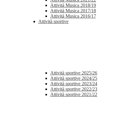
Attività Musica 2018/19
Attività Musica 2017/18
Attività Musica 2016/17
Attività sportive
Attività sportive 2025/26
Attività sportive 2024/25
Attività sportive 2023/24
Attività sportive 2022/23
Attività sportive 2021/22