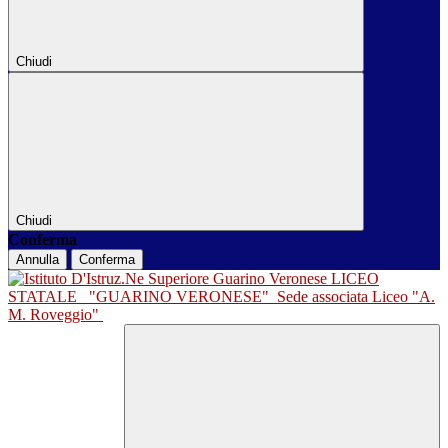
Chiudi
Chiudi
Conferma
Annulla
Conferma
LICEO
STATALE
"GUARINO VERONESE"
Sede associata Liceo "A.
M. Roveggio"