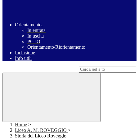
Orientamento
In entrata
In uscita
PCTO
Orientamento/Riorientamento
Inclusione
Info utili
Campo di ricerca per le pagine del sito
Home
>
Liceo A. M. ROVEGGIO
>
Storia del Liceo Roveggio