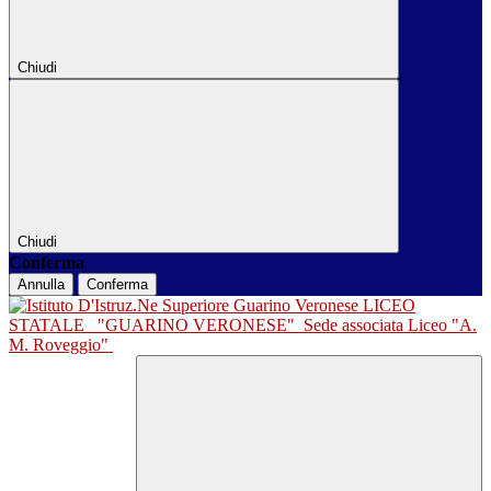
Chiudi
Chiudi
Conferma
Annulla
Conferma
LICEO
STATALE
"GUARINO VERONESE"
Sede associata Liceo "A.
M. Roveggio"