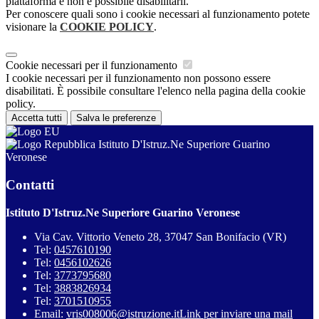
piattaforma e non è possibile disabilitarli.
Per conoscere quali sono i cookie necessari al funzionamento potete
visionare la
COOKIE POLICY
.
Cookie necessari per il funzionamento
I cookie necessari per il funzionamento non possono essere
disabilitati. È possibile consultare l'elenco nella pagina della cookie
policy.
Accetta tutti
Salva le preferenze
Istituto D'Istruz.Ne Superiore Guarino
Veronese
Contatti
Istituto D'Istruz.Ne Superiore Guarino Veronese
Via Cav. Vittorio Veneto 28, 37047 San Bonifacio (VR)
Tel:
0457610190
Tel:
0456102626
Tel:
3773795680
Tel:
3883826934
Tel:
3701510955
Email:
vris008006@istruzione.it
Link per inviare una mail