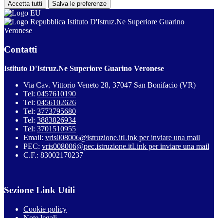
Accetta tutti
Salva le preferenze
Istituto D'Istruz.Ne Superiore Guarino
Veronese
Contatti
Istituto D'Istruz.Ne Superiore Guarino Veronese
Via Cav. Vittorio Veneto 28, 37047 San Bonifacio (VR)
Tel:
0457610190
Tel:
0456102626
Tel:
3773795680
Tel:
3883826934
Tel:
3701510955
Email:
vris008006@istruzione.it
Link per inviare una mail
PEC:
vris008006@pec.istruzione.it
Link per inviare una mail
C.F.: 83002170237
Sezione Link Utili
Cookie policy
Note legali