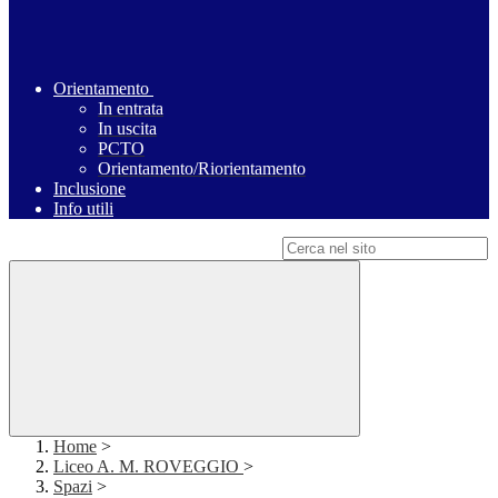
Orientamento
In entrata
In uscita
PCTO
Orientamento/Riorientamento
Inclusione
Info utili
Campo di ricerca per le pagine del sito
Home
>
Liceo A. M. ROVEGGIO
>
Spazi
>