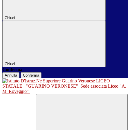
Chiudi
Chiudi
Conferma
Annulla
Conferma
LICEO
STATALE
"GUARINO VERONESE"
Sede associata Liceo "A.
M. Roveggio"