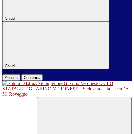
Chiudi
Chiudi
Conferma
Annulla
Conferma
LICEO
STATALE
"GUARINO VERONESE"
Sede associata Liceo "A.
M. Roveggio"