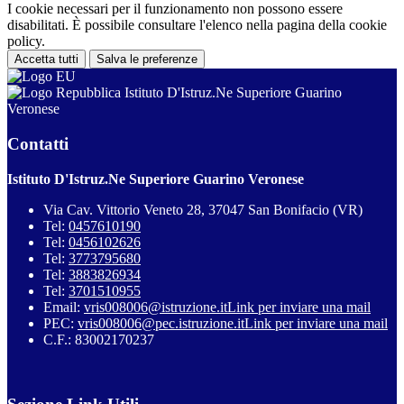
I cookie necessari per il funzionamento non possono essere
disabilitati. È possibile consultare l'elenco nella pagina della cookie
policy.
Accetta tutti
Salva le preferenze
Istituto D'Istruz.Ne Superiore Guarino
Veronese
Contatti
Istituto D'Istruz.Ne Superiore Guarino Veronese
Via Cav. Vittorio Veneto 28, 37047 San Bonifacio (VR)
Tel:
0457610190
Tel:
0456102626
Tel:
3773795680
Tel:
3883826934
Tel:
3701510955
Email:
vris008006@istruzione.it
Link per inviare una mail
PEC:
vris008006@pec.istruzione.it
Link per inviare una mail
C.F.: 83002170237