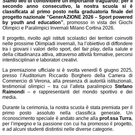
Siamo lieti di condividere un importante traguardo: per il
secondo anno consecutivo, la nostra scuola si è
classificata al primo posto nella graduatoria finale del
progetto
nazionale
“GenerAZIONE 2026 – Sport powered
by youth and education”
, promosso in vista dei Giochi
Olimpici e Paralimpici Invernali Milano Cortina 2026.
Il progetto, rivolto agli istituti scolastici dei territori coinvolti
nelle prossime Olimpiadi invernali, ha l’obiettivo di diffondere
tra i giovani i valori dello sport, del
fair play
, della salute e
della cittadinanza attiva, attraverso attività formative, percorsi
interdisciplinari e laboratori creativi.
La premiazione ufficiale si è svolta venerdì 6 giugno 2025,
presso l’Auditorium Riccardo Borghero della Camera di
Commercio di Verona, alla presenza di autorità istituzionali,
testimonial olimpici – tra cui l’atleta paralimpico
Stefano
Raimondi
– e rappresentanti del mondo sportivo e dei
media.
Durante la cerimonia, la nostra scuola è stata premiata per il
primo posto assoluto nella classifica generale. Un
riconoscimento speciale è andato anche alla
prof.ssa Turra
,
per l’impegno e la passione con cui ha promosso il progetto,
e ad alcuni studenti distintisi nelle diverse categorie.