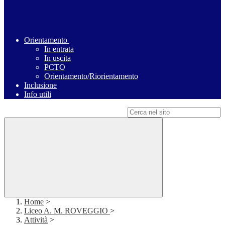
Orientamento
In entrata
In uscita
PCTO
Orientamento/Riorientamento
Inclusione
Info utili
Campo di ricerca per le pagine del sito
Home
>
Liceo A. M. ROVEGGIO
>
Attività
>