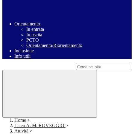
Orientamento
In entrata
In uscita
PCTO
Orientamento/Riorientamento
Inclusione
Info utili
Campo di ricerca per le pagine del sito
Home
>
Liceo A. M. ROVEGGIO
>
Attività
>