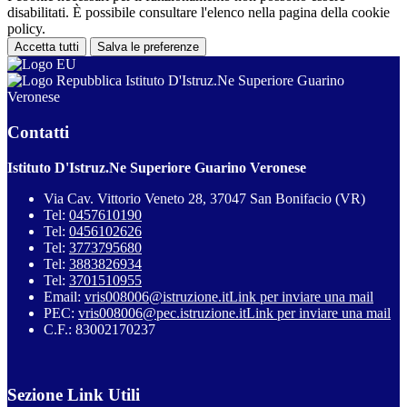
disabilitati. È possibile consultare l'elenco nella pagina della cookie
policy.
Accetta tutti
Salva le preferenze
Istituto D'Istruz.Ne Superiore Guarino
Veronese
Contatti
Istituto D'Istruz.Ne Superiore Guarino Veronese
Via Cav. Vittorio Veneto 28, 37047 San Bonifacio (VR)
Tel:
0457610190
Tel:
0456102626
Tel:
3773795680
Tel:
3883826934
Tel:
3701510955
Email:
vris008006@istruzione.it
Link per inviare una mail
PEC:
vris008006@pec.istruzione.it
Link per inviare una mail
C.F.: 83002170237
Sezione Link Utili