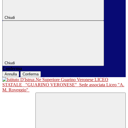
Chiudi
Chiudi
Conferma
Annulla
Conferma
LICEO
STATALE
"GUARINO VERONESE"
Sede associata Liceo "A.
M. Roveggio"