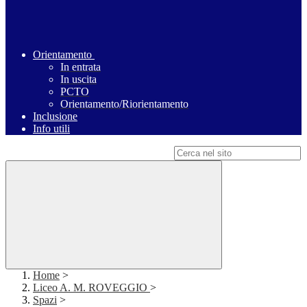
Orientamento
In entrata
In uscita
PCTO
Orientamento/Riorientamento
Inclusione
Info utili
Campo di ricerca per le pagine del sito
Home
>
Liceo A. M. ROVEGGIO
>
Spazi
>