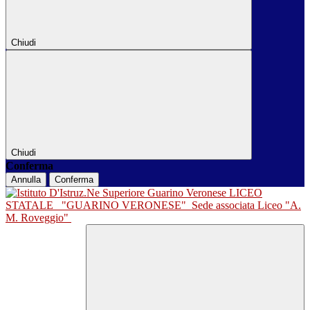
Chiudi
Chiudi
Conferma
Annulla
Conferma
LICEO
STATALE
"GUARINO VERONESE"
Sede associata Liceo "A.
M. Roveggio"