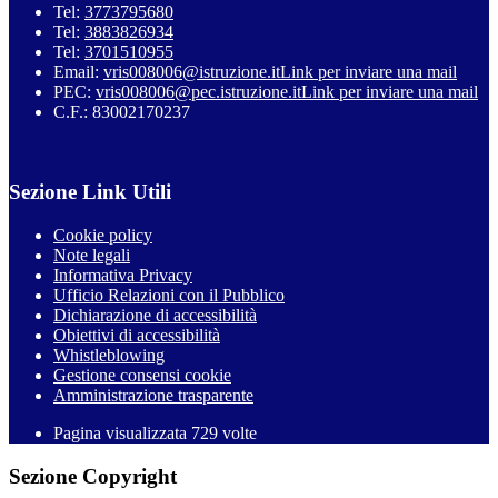
Tel:
3773795680
Tel:
3883826934
Tel:
3701510955
Email:
vris008006@istruzione.it
Link per inviare una mail
PEC:
vris008006@pec.istruzione.it
Link per inviare una mail
C.F.: 83002170237
Sezione Link Utili
Cookie policy
Note legali
Informativa Privacy
Ufficio Relazioni con il Pubblico
Dichiarazione di accessibilità
Obiettivi di accessibilità
Whistleblowing
Gestione consensi cookie
Amministrazione trasparente
Pagina visualizzata
729
volte
Sezione Copyright