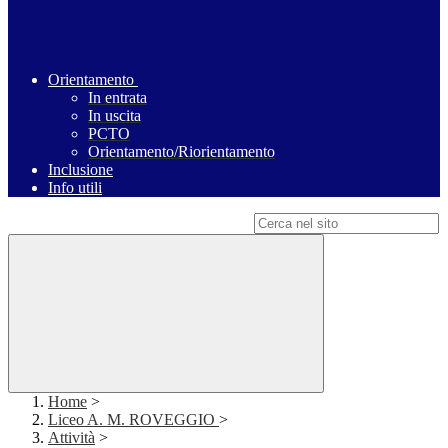
Orientamento
In entrata
In uscita
PCTO
Orientamento/Riorientamento
Inclusione
Info utili
Campo di ricerca per le pagine del sito
Home
>
Liceo A. M. ROVEGGIO
>
Attività
>