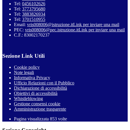
Tel:
0456102626
Tel:
3773795680
Tel:
3883826934
Tel:
3701510955
Email:
vris008006@istruzione.it
Link per inviare una mail
PEC:
vris008006@pec.istruzione.it
Link per inviare una mail
C.F.: 83002170237
Sezione Link Utili
Cookie policy
Note legali
Informativa Privacy
Ufficio Relazioni con il Pubblico
Dichiarazione di accessibilità
Obiettivi di accessibilità
Whistleblowing
Gestione consensi cookie
Amministrazione trasparente
Pagina visualizzata
853
volte