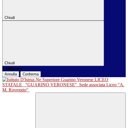
Chiudi
Chiudi
Conferma
Annulla
Conferma
LICEO
STATALE
"GUARINO VERONESE"
Sede associata Liceo "A.
M. Roveggio"