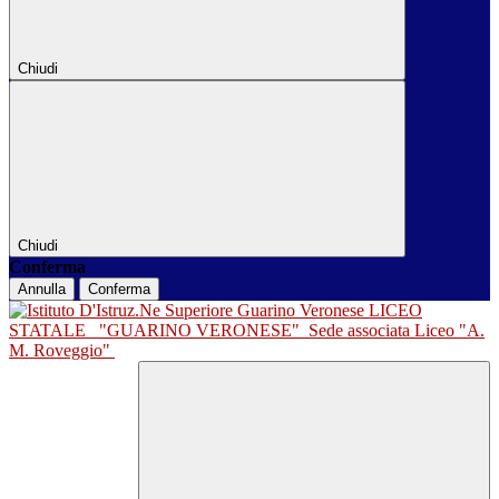
Chiudi
Chiudi
Conferma
Annulla
Conferma
LICEO
STATALE
"GUARINO VERONESE"
Sede associata Liceo "A.
M. Roveggio"