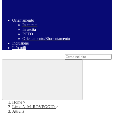
Orientamento
In entrata
In uscita
PCTO
Orientamento/Riorientamento
Inclusione
Info utili
Campo di ricerca per le pagine del sito
Home
>
Liceo A. M. ROVEGGIO
>
Attività