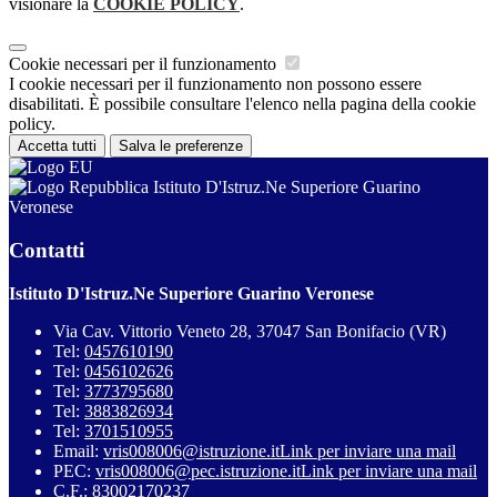
visionare la
COOKIE POLICY
.
Cookie necessari per il funzionamento
I cookie necessari per il funzionamento non possono essere
disabilitati. È possibile consultare l'elenco nella pagina della cookie
policy.
Accetta tutti
Salva le preferenze
Istituto D'Istruz.Ne Superiore Guarino
Veronese
Contatti
Istituto D'Istruz.Ne Superiore Guarino Veronese
Via Cav. Vittorio Veneto 28, 37047 San Bonifacio (VR)
Tel:
0457610190
Tel:
0456102626
Tel:
3773795680
Tel:
3883826934
Tel:
3701510955
Email:
vris008006@istruzione.it
Link per inviare una mail
PEC:
vris008006@pec.istruzione.it
Link per inviare una mail
C.F.: 83002170237