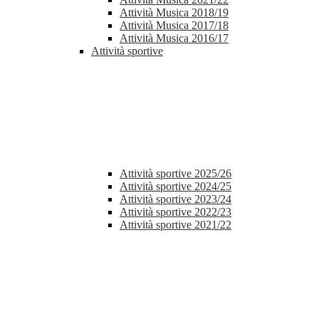
Attività Musica 2018/19
Attività Musica 2017/18
Attività Musica 2016/17
Attività sportive
Attività sportive 2025/26
Attività sportive 2024/25
Attività sportive 2023/24
Attività sportive 2022/23
Attività sportive 2021/22