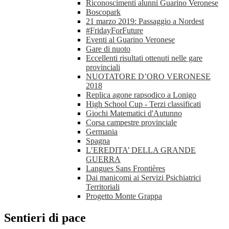
Riconoscimenti alunni Guarino Veronese
Boscopark
21 marzo 2019: Passaggio a Nordest
#FridayForFuture
Eventi al Guarino Veronese
Gare di nuoto
Eccellenti risultati ottenuti nelle gare
provinciali
NUOTATORE D’ORO VERONESE
2018
Replica agone rapsodico a Lonigo
High School Cup - Terzi classificati
Giochi Matematici d'Autunno
Corsa campestre provinciale
Germania
Spagna
L’EREDITA’ DELLA GRANDE
GUERRA
Langues Sans Frontières
Dai manicomi ai Servizi Psichiatrici
Territoriali
Progetto Monte Grappa
Sentieri di pace