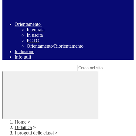
Orientamento
In entrata
In uscita
PCTO
Orientamento/Riorientamento
Inclusione
Info utili
Campo di ricerca per le pagine del sito
Home
>
Didattica
>
I progetti delle classi
>