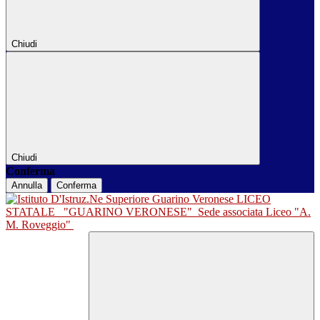
Chiudi
Chiudi
Conferma
Annulla
Conferma
LICEO
STATALE
"GUARINO VERONESE"
Sede associata Liceo "A.
M. Roveggio"