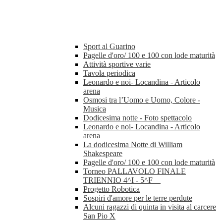
Sport al Guarino
Pagelle d'oro/ 100 e 100 con lode maturità
Attività sportive varie
Tavola periodica
Leonardo e noi- Locandina - Articolo
arena
Osmosi tra l’Uomo e Uomo, Colore -
Musica
Dodicesima notte - Foto spettacolo
Leonardo e noi- Locandina - Articolo
arena
La dodicesima Notte di William
Shakespeare
Pagelle d'oro/ 100 e 100 con lode maturità
Torneo PALLAVOLO FINALE
TRIENNIO 4^I - 5^F
Progetto Robotica
Sospiri d'amore per le terre perdute
Alcuni ragazzi di quinta in visita al carcere
San Pio X