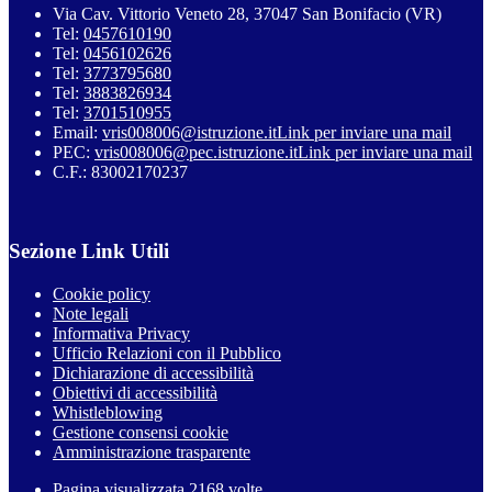
Via Cav. Vittorio Veneto 28, 37047 San Bonifacio (VR)
Tel:
0457610190
Tel:
0456102626
Tel:
3773795680
Tel:
3883826934
Tel:
3701510955
Email:
vris008006@istruzione.it
Link per inviare una mail
PEC:
vris008006@pec.istruzione.it
Link per inviare una mail
C.F.: 83002170237
Sezione Link Utili
Cookie policy
Note legali
Informativa Privacy
Ufficio Relazioni con il Pubblico
Dichiarazione di accessibilità
Obiettivi di accessibilità
Whistleblowing
Gestione consensi cookie
Amministrazione trasparente
Pagina visualizzata
2168
volte