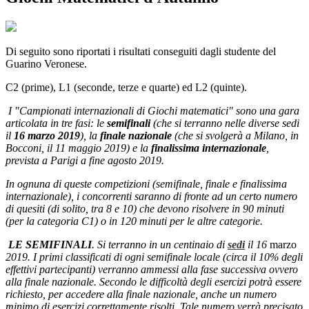
Di seguito sono riportati i risultati conseguiti dagli studente del
Guarino Veronese.
C2 (prime), L1 (seconde, terze e quarte) ed L2 (quinte).
I "Campionati internazionali di Giochi matematici" sono una gara
articolata in tre fasi: le
semifinali
(che si terranno nelle diverse sedi
il
16 marzo 2019
), la
finale nazionale
(che si svolgerà a Milano, in
Bocconi, il 11 maggio 2019) e la
finalissima internazionale
,
prevista a Parigi a fine agosto 2019.
In ognuna di queste competizioni (semifinale, finale e finalissima
internazionale), i concorrenti saranno di fronte ad un certo numero
di quesiti (di solito, tra 8 e 10) che devono risolvere in 90 minuti
(per la categoria C1) o in 120 minuti per le altre categorie.
LE SEMIFINALI
. Si terranno in un centinaio di
sedi
il 16
marzo
2019. I primi classificati di ogni semifinale locale (circa il 10% degli
effettivi partecipanti) verranno ammessi alla fase successiva ovvero
alla finale nazionale. Secondo le difficoltà degli esercizi potrà essere
richiesto, per accedere alla finale nazionale, anche un numero
minimo di esercizi correttamente risolti. Tale numero verrà precisato