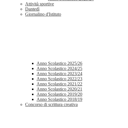
Attività sportive
Dantedì
Giornalino d'Istituto
Anno Scolastico 2025/26
Anno Scolastico 2024/25
Anno Scolastico 2023/24
Anno Scolastico 2022/23
Anno Scolastico 2021/22
Anno Scolastico 2020/21
Anno Scolastico 2019/20
Anno Scolastico 2018/19
Concorso di scrittura creativa