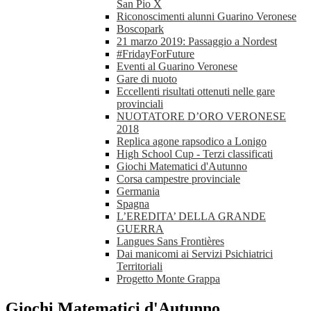
San Pio X
Riconoscimenti alunni Guarino Veronese
Boscopark
21 marzo 2019: Passaggio a Nordest
#FridayForFuture
Eventi al Guarino Veronese
Gare di nuoto
Eccellenti risultati ottenuti nelle gare
provinciali
NUOTATORE D’ORO VERONESE
2018
Replica agone rapsodico a Lonigo
High School Cup - Terzi classificati
Giochi Matematici d'Autunno
Corsa campestre provinciale
Germania
Spagna
L’EREDITA’ DELLA GRANDE
GUERRA
Langues Sans Frontières
Dai manicomi ai Servizi Psichiatrici
Territoriali
Progetto Monte Grappa
Giochi Matematici d'Autunno