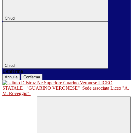
Chiudi
Chiudi
Conferma
Annulla
Conferma
LICEO
STATALE
"GUARINO VERONESE"
Sede associata Liceo "A.
M. Roveggio"