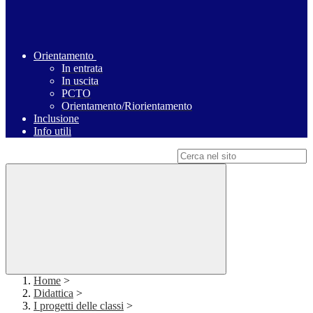
Orientamento
In entrata
In uscita
PCTO
Orientamento/Riorientamento
Inclusione
Info utili
Campo di ricerca per le pagine del sito
Home
>
Didattica
>
I progetti delle classi
>