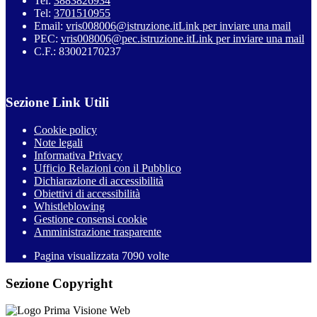
Tel:
3883826934
Tel:
3701510955
Email:
vris008006@istruzione.it
Link per inviare una mail
PEC:
vris008006@pec.istruzione.it
Link per inviare una mail
C.F.: 83002170237
Sezione Link Utili
Cookie policy
Note legali
Informativa Privacy
Ufficio Relazioni con il Pubblico
Dichiarazione di accessibilità
Obiettivi di accessibilità
Whistleblowing
Gestione consensi cookie
Amministrazione trasparente
Pagina visualizzata
7090
volte
Sezione Copyright