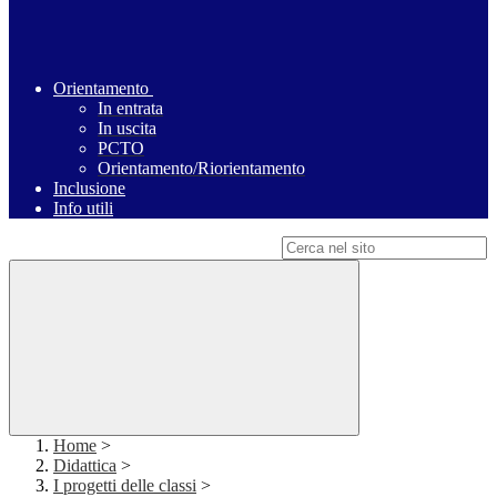
Orientamento
In entrata
In uscita
PCTO
Orientamento/Riorientamento
Inclusione
Info utili
Campo di ricerca per le pagine del sito
Home
>
Didattica
>
I progetti delle classi
>