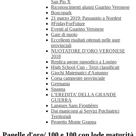
San Pio X
Riconoscimenti alunni Guarino Veronese
Boscopark
21 marzo 2019: Passaggio a Nordest
#FridayForFuture
Eventi al Guarino Veronese
Gare di nuoto
Eccellenti risultati ottenuti nelle gare
provinciali
NUOTATORE D’ORO VERONESE
2018
Replica agone rapsodico a Lonigo
High School Cup - Terzi classificati
Giochi Matematici d'Autunno
Corsa campestre provinciale
Germania
Spagna
L’EREDITA’ DELLA GRANDE
GUERRA
Langues Sans Frontières
Dai manicomi ai Servizi Psichiatrici
Territoriali
Progetto Monte Grappa
Pagelle d'oro/ 100 e 100 con lode maturità