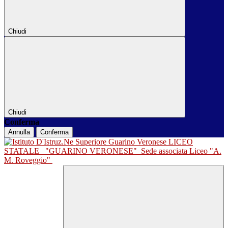
Chiudi
Chiudi
Conferma
Annulla
Conferma
LICEO
STATALE
"GUARINO VERONESE"
Sede associata Liceo "A.
M. Roveggio"