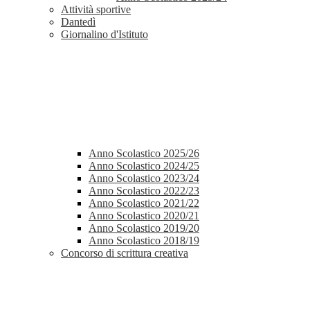
Attività sportive
Dantedì
Giornalino d'Istituto
Anno Scolastico 2025/26
Anno Scolastico 2024/25
Anno Scolastico 2023/24
Anno Scolastico 2022/23
Anno Scolastico 2021/22
Anno Scolastico 2020/21
Anno Scolastico 2019/20
Anno Scolastico 2018/19
Concorso di scrittura creativa