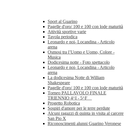
Sport al Guarino
Pagelle d'oro/ 100 e 100 con lode maturità
Attività sportive varie
Tavola periodica
Leonardo e noi- Locandina - Articolo
arena
Osmosi tra l’Uomo e Uomo, Colore -
Musica
Dodicesima notte - Foto spettacolo
Leonardo e noi- Locandina - Articolo
arena
La dodicesima Notte di William
Shakespeare
Pagelle d'oro/ 100 e 100 con lode maturità
Torneo PALLAVOLO FINALE
TRIENNIO 4^I - 5^F
Progetto Robotica
Sospiri d'amore per le terre perdute
Alcuni ragazzi di quinta in visita al carcere
San Pio X
Riconoscimenti alunni Guarino Veronese