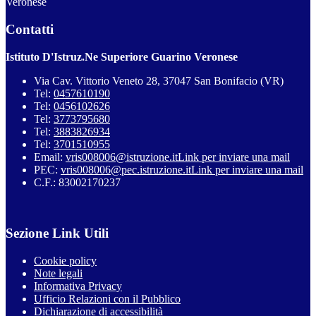
Veronese
Contatti
Istituto D'Istruz.Ne Superiore Guarino Veronese
Via Cav. Vittorio Veneto 28, 37047 San Bonifacio (VR)
Tel:
0457610190
Tel:
0456102626
Tel:
3773795680
Tel:
3883826934
Tel:
3701510955
Email:
vris008006@istruzione.it
Link per inviare una mail
PEC:
vris008006@pec.istruzione.it
Link per inviare una mail
C.F.: 83002170237
Sezione Link Utili
Cookie policy
Note legali
Informativa Privacy
Ufficio Relazioni con il Pubblico
Dichiarazione di accessibilità