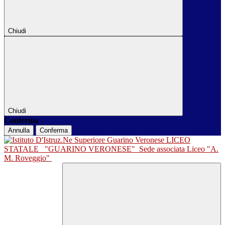
Chiudi
Chiudi
Conferma
Annulla
Conferma
LICEO
STATALE
"GUARINO VERONESE"
Sede associata Liceo "A.
M. Roveggio"