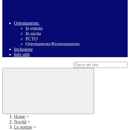
Orientamento
In entrata
In uscita
PCTO
Orientamento/Riorientamento
Inclusione
Info utili
Campo di ricerca per le pagine del sito
Home
>
Novità
>
Le notizie
>