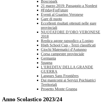
Boscopark
21 marzo 2019: Passaggio a Nordest
#FridayForFuture
Eventi al Guarino Veronese
Gare di nuoto
Eccellenti risultati ottenuti nelle gare
provinciali
NUOTATORE D’ORO VERONESE
2018
Replica agone rapsodico a Lonigo
High School Cup - Terzi classificati
Giochi Matematici d'Autunno
Corsa campestre provinciale
Germania
Spagna
L’EREDITA’ DELLA GRANDE
GUERRA
Langues Sans Frontières
Dai manicomi ai Servizi Psichiatrici
Territoriali
Progetto Monte Grappa
Anno Scolastico 2023/24