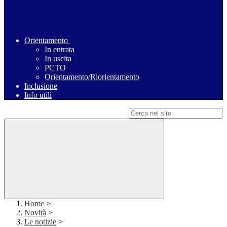
Orientamento
In entrata
In uscita
PCTO
Orientamento/Riorientamento
Inclusione
Info utili
Campo di ricerca per le pagine del sito
Home
>
Novità
>
Le notizie
>