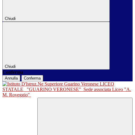
Chiudi
Chiudi
Conferma
Annulla
Conferma
LICEO
STATALE
"GUARINO VERONESE"
Sede associata Liceo "A.
M. Roveggio"