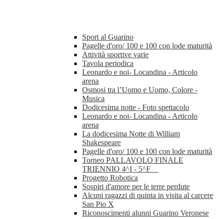
Sport al Guarino
Pagelle d'oro/ 100 e 100 con lode maturità
Attività sportive varie
Tavola periodica
Leonardo e noi- Locandina - Articolo
arena
Osmosi tra l’Uomo e Uomo, Colore -
Musica
Dodicesima notte - Foto spettacolo
Leonardo e noi- Locandina - Articolo
arena
La dodicesima Notte di William
Shakespeare
Pagelle d'oro/ 100 e 100 con lode maturità
Torneo PALLAVOLO FINALE
TRIENNIO 4^I - 5^F
Progetto Robotica
Sospiri d'amore per le terre perdute
Alcuni ragazzi di quinta in visita al carcere
San Pio X
Riconoscimenti alunni Guarino Veronese