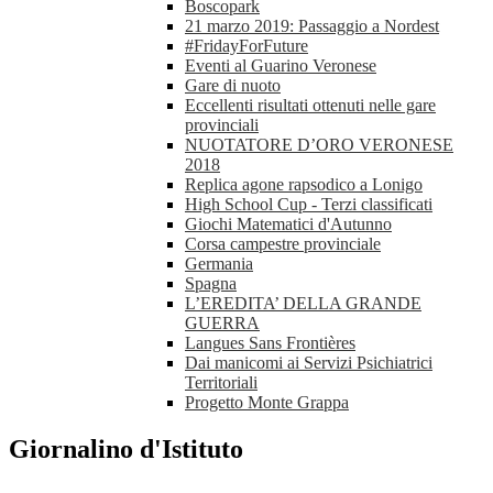
Boscopark
21 marzo 2019: Passaggio a Nordest
#FridayForFuture
Eventi al Guarino Veronese
Gare di nuoto
Eccellenti risultati ottenuti nelle gare
provinciali
NUOTATORE D’ORO VERONESE
2018
Replica agone rapsodico a Lonigo
High School Cup - Terzi classificati
Giochi Matematici d'Autunno
Corsa campestre provinciale
Germania
Spagna
L’EREDITA’ DELLA GRANDE
GUERRA
Langues Sans Frontières
Dai manicomi ai Servizi Psichiatrici
Territoriali
Progetto Monte Grappa
Giornalino d'Istituto