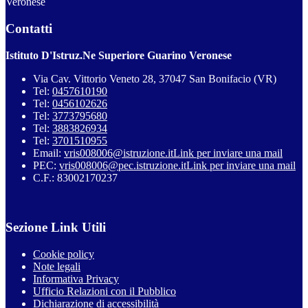
Veronese
Contatti
Istituto D'Istruz.Ne Superiore Guarino Veronese
Via Cav. Vittorio Veneto 28, 37047 San Bonifacio (VR)
Tel:
0457610190
Tel:
0456102626
Tel:
3773795680
Tel:
3883826934
Tel:
3701510955
Email:
vris008006@istruzione.it
Link per inviare una mail
PEC:
vris008006@pec.istruzione.it
Link per inviare una mail
C.F.: 83002170237
Sezione Link Utili
Cookie policy
Note legali
Informativa Privacy
Ufficio Relazioni con il Pubblico
Dichiarazione di accessibilità