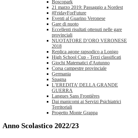
Boscopark
21 marzo 2019: Passaggio a Nordest
#FridayForFuture
Eventi al Guarino Veronese
Gare di nuoto
Eccellenti risultati ottenuti nelle gare
provinciali
NUOTATORE D’ORO VERONESE
2018
Replica agone rapsodico a Lonigo
High School Cup - Terzi classificati
Giochi Matematici d'Autunno
Corsa campestre provinciale
Germania
Spagna
L’EREDITA’ DELLA GRANDE
GUERRA
Langues Sans Frontières
Dai manicomi ai Servizi Psichiatrici
Territoriali
Progetto Monte Grappa
Anno Scolastico 2022/23