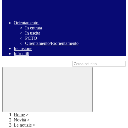
Orientamento
In entrata
In uscita
PCTO
Orientamento/Riorientamento
Inclusione
Info utili
Campo di ricerca per le pagine del sito
Home
>
Novità
>
Le notizie
>