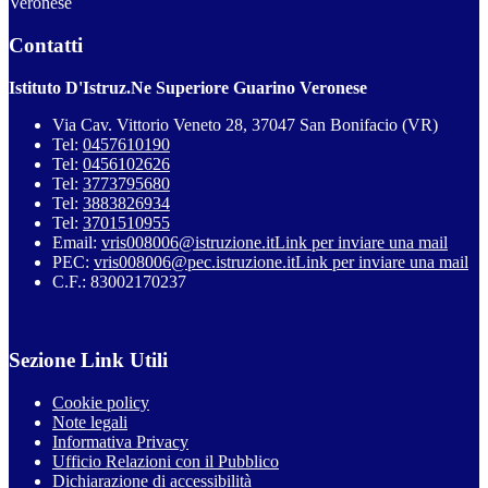
Veronese
Contatti
Istituto D'Istruz.Ne Superiore Guarino Veronese
Via Cav. Vittorio Veneto 28, 37047 San Bonifacio (VR)
Tel:
0457610190
Tel:
0456102626
Tel:
3773795680
Tel:
3883826934
Tel:
3701510955
Email:
vris008006@istruzione.it
Link per inviare una mail
PEC:
vris008006@pec.istruzione.it
Link per inviare una mail
C.F.: 83002170237
Sezione Link Utili
Cookie policy
Note legali
Informativa Privacy
Ufficio Relazioni con il Pubblico
Dichiarazione di accessibilità