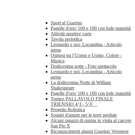
Sport al Guarino
Pagelle d'oro/ 100 e 100 con lode maturità
Attività sportive varie
Tavola periodica
Leonardo e noi- Locandina - Articolo
arena
Osmosi tra l’Uomo e Uomo, Colore -
Musica
Dodicesima notte - Foto spettacolo
Leonardo e noi- Locandina - Articolo
arena
La dodicesima Notte di William
Shakespeare
Pagelle d'oro/ 100 e 100 con lode maturità
Torneo PALLAVOLO FINALE
TRIENNIO 4^I - 5^F
Progetto Robotica
Sospiri d'amore per le terre perdute
Alcuni ragazzi di quinta in visita al carcere
San Pio X
Riconoscimenti alunni Guarino Veronese