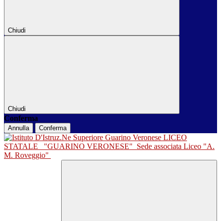
Chiudi
Chiudi
Conferma
Annulla
Conferma
LICEO
STATALE
"GUARINO VERONESE"
Sede associata Liceo "A.
M. Roveggio"