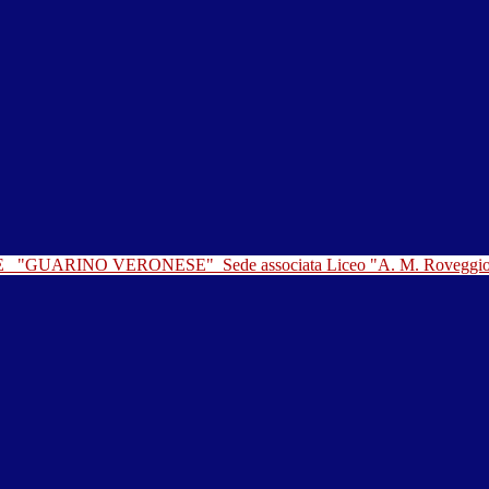
LE
"GUARINO VERONESE"
Sede associata Liceo "A. M. Roveggi