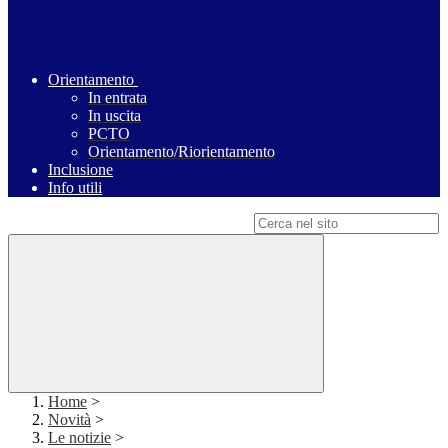
Orientamento
In entrata
In uscita
PCTO
Orientamento/Riorientamento
Inclusione
Info utili
Campo di ricerca per le pagine del sito
Home
>
Novità
>
Le notizie
>