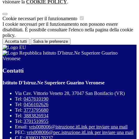
visionare la
COOKIE POLICY
.
Cookie necessari per il funzionamento
I cookie necessari per il funzionamento non possono essere
disabilitati. È possibile consultare l'elenco nella pagina della cookie
policy.
Accetta tutti
Salva le preferenze
Istituto D'Istruz.Ne Superiore Guarino
Veronese
Contatti
Istituto D'Istruz.Ne Superiore Guarino Veronese
Via Cav. Vittorio Veneto 28, 37047 San Bonifacio (VR)
Tel:
0457610190
Tel:
0456102626
Tel:
3773795680
Tel:
3883826934
Tel:
3701510955
Email:
vris008006@istruzione.it
Link per inviare una mail
PEC:
vris008006@pec.istruzione.it
Link per inviare una mail
C.F.: 83002170237