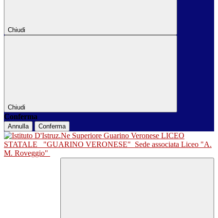
Chiudi
Chiudi
Conferma
Annulla
Conferma
LICEO
STATALE
"GUARINO VERONESE"
Sede associata Liceo "A.
M. Roveggio"