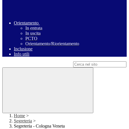
Orientamento
In entrata
In uscita
PCTO
Orientamento/Riorientamento
Inclusione
Info utili
Campo di ricerca per le pagine del sito
Home
>
Segreteria
>
Segreteria - Cologna Veneta