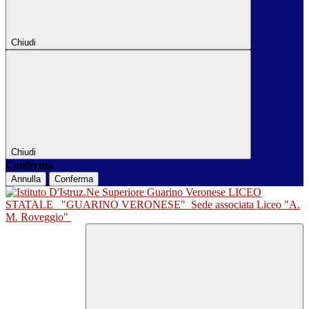
Chiudi
Chiudi
Conferma
Annulla
Conferma
LICEO
STATALE
"GUARINO VERONESE"
Sede associata Liceo "A.
M. Roveggio"