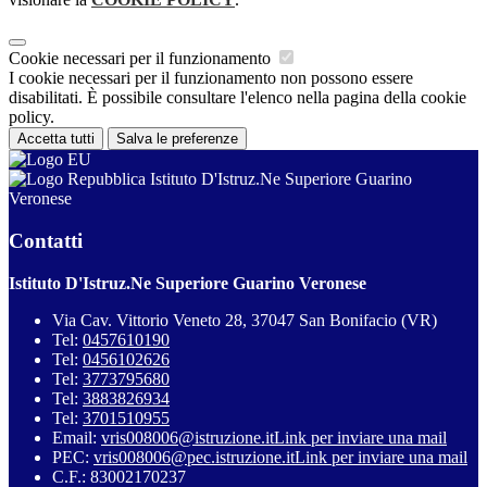
Cookie necessari per il funzionamento
I cookie necessari per il funzionamento non possono essere
disabilitati. È possibile consultare l'elenco nella pagina della cookie
policy.
Accetta tutti
Salva le preferenze
Istituto D'Istruz.Ne Superiore Guarino
Veronese
Contatti
Istituto D'Istruz.Ne Superiore Guarino Veronese
Via Cav. Vittorio Veneto 28, 37047 San Bonifacio (VR)
Tel:
0457610190
Tel:
0456102626
Tel:
3773795680
Tel:
3883826934
Tel:
3701510955
Email:
vris008006@istruzione.it
Link per inviare una mail
PEC:
vris008006@pec.istruzione.it
Link per inviare una mail
C.F.: 83002170237