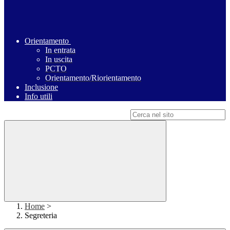
Orientamento
In entrata
In uscita
PCTO
Orientamento/Riorientamento
Inclusione
Info utili
Campo di ricerca per le pagine del sito
Home
>
Segreteria