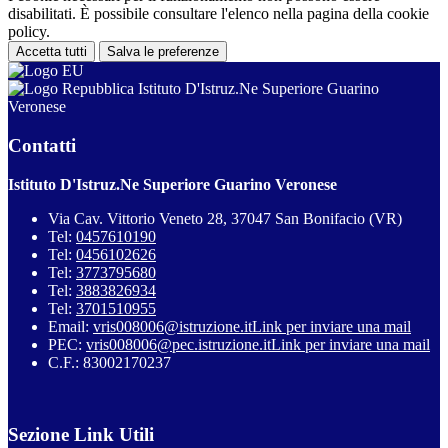
disabilitati. È possibile consultare l'elenco nella pagina della cookie
policy.
Accetta tutti
Salva le preferenze
Istituto D'Istruz.Ne Superiore Guarino
Veronese
Contatti
Istituto D'Istruz.Ne Superiore Guarino Veronese
Via Cav. Vittorio Veneto 28, 37047 San Bonifacio (VR)
Tel:
0457610190
Tel:
0456102626
Tel:
3773795680
Tel:
3883826934
Tel:
3701510955
Email:
vris008006@istruzione.it
Link per inviare una mail
PEC:
vris008006@pec.istruzione.it
Link per inviare una mail
C.F.: 83002170237
Sezione Link Utili