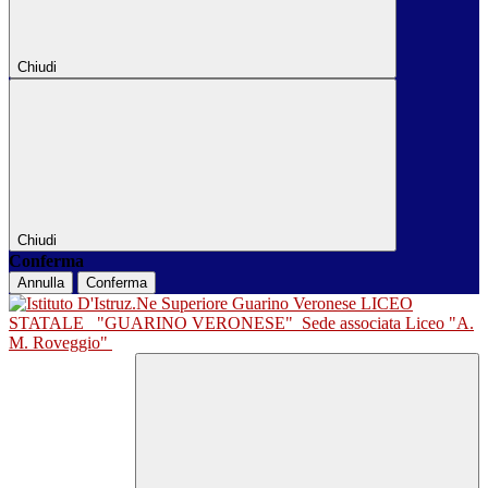
Chiudi
Chiudi
Conferma
Annulla
Conferma
LICEO
STATALE
"GUARINO VERONESE"
Sede associata Liceo "A.
M. Roveggio"