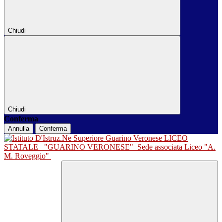
Chiudi
Chiudi
Conferma
Annulla
Conferma
LICEO
STATALE
"GUARINO VERONESE"
Sede associata Liceo "A.
M. Roveggio"