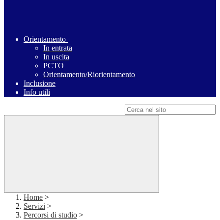
Orientamento
In entrata
In uscita
PCTO
Orientamento/Riorientamento
Inclusione
Info utili
Campo di ricerca per le pagine del sito
Home
>
Servizi
>
Percorsi di studio
>