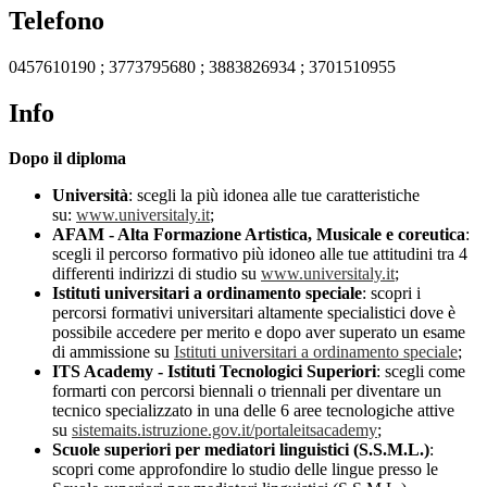
Telefono
0457610190 ; 3773795680 ; 3883826934 ; 3701510955
Info
Dopo il diploma
Università
: scegli la più idonea alle tue caratteristiche
su:
www.universitaly.it
;
AFAM - Alta Formazione Artistica, Musicale e coreutica
:
scegli il percorso formativo più idoneo alle tue attitudini tra 4
differenti indirizzi di studio su
www.universitaly.it
;
Istituti universitari a ordinamento speciale
: scopri i
percorsi formativi universitari altamente specialistici dove è
possibile accedere per merito e dopo aver superato un esame
di ammissione su
Istituti universitari a ordinamento speciale
;
ITS Academy - Istituti Tecnologici Superiori
: scegli come
formarti con percorsi biennali o triennali per diventare un
tecnico specializzato in una delle 6 aree tecnologiche attive
su
sistemaits.istruzione.gov.it/portaleitsacademy
;
Scuole superiori per mediatori linguistici (S.S.M.L.)
:
scopri come approfondire lo studio delle lingue presso le