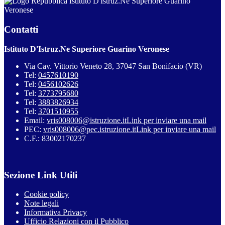
Istituto D'Istruz.Ne Superiore Guarino
Veronese
Contatti
Istituto D'Istruz.Ne Superiore Guarino Veronese
Via Cav. Vittorio Veneto 28, 37047 San Bonifacio (VR)
Tel:
0457610190
Tel:
0456102626
Tel:
3773795680
Tel:
3883826934
Tel:
3701510955
Email:
vris008006@istruzione.it
Link per inviare una mail
PEC:
vris008006@pec.istruzione.it
Link per inviare una mail
C.F.: 83002170237
Sezione Link Utili
Cookie policy
Note legali
Informativa Privacy
Ufficio Relazioni con il Pubblico