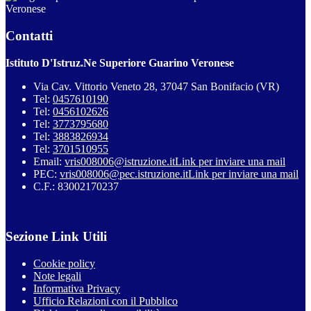
Veronese
Contatti
Istituto D'Istruz.Ne Superiore Guarino Veronese
Via Cav. Vittorio Veneto 28, 37047 San Bonifacio (VR)
Tel:
0457610190
Tel:
0456102626
Tel:
3773795680
Tel:
3883826934
Tel:
3701510955
Email:
vris008006@istruzione.it
Link per inviare una mail
PEC:
vris008006@pec.istruzione.it
Link per inviare una mail
C.F.: 83002170237
Sezione Link Utili
Cookie policy
Note legali
Informativa Privacy
Ufficio Relazioni con il Pubblico