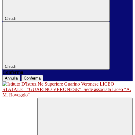
Chiudi
Chiudi
Conferma
Annulla
Conferma
LICEO
STATALE
"GUARINO VERONESE"
Sede associata Liceo "A.
M. Roveggio"