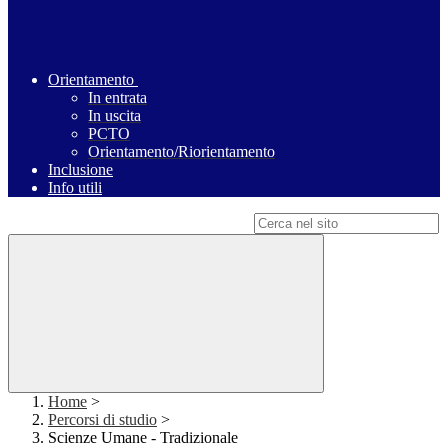
Orientamento
In entrata
In uscita
PCTO
Orientamento/Riorientamento
Inclusione
Info utili
Campo di ricerca per le pagine del sito
Home
>
Percorsi di studio
>
Scienze Umane - Tradizionale