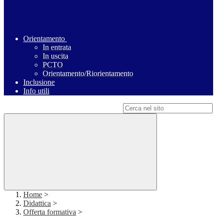
Orientamento
In entrata
In uscita
PCTO
Orientamento/Riorientamento
Inclusione
Info utili
Campo di ricerca per le pagine del sito
Home
>
Didattica
>
Offerta formativa
>