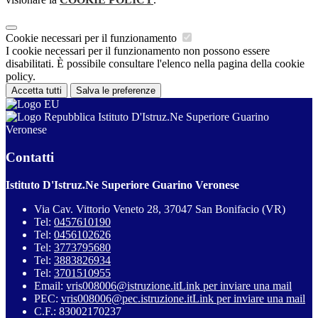
Cookie necessari per il funzionamento
I cookie necessari per il funzionamento non possono essere
disabilitati. È possibile consultare l'elenco nella pagina della cookie
policy.
Accetta tutti
Salva le preferenze
Istituto D'Istruz.Ne Superiore Guarino
Veronese
Contatti
Istituto D'Istruz.Ne Superiore Guarino Veronese
Via Cav. Vittorio Veneto 28, 37047 San Bonifacio (VR)
Tel:
0457610190
Tel:
0456102626
Tel:
3773795680
Tel:
3883826934
Tel:
3701510955
Email:
vris008006@istruzione.it
Link per inviare una mail
PEC:
vris008006@pec.istruzione.it
Link per inviare una mail
C.F.: 83002170237