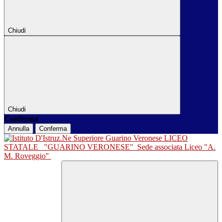
Chiudi
Chiudi
Conferma
Annulla
Conferma
LICEO
STATALE
"GUARINO VERONESE"
Sede associata Liceo "A.
M. Roveggio"